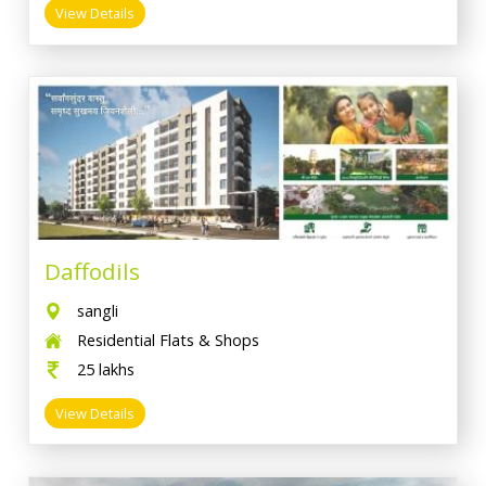
View Details
Daffodils
sangli
Residential Flats & Shops
25 lakhs
View Details