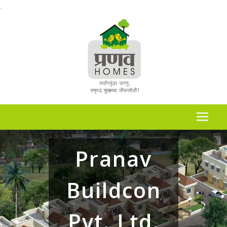
.
Pranav
Buildcon
Pvt. Ltd.