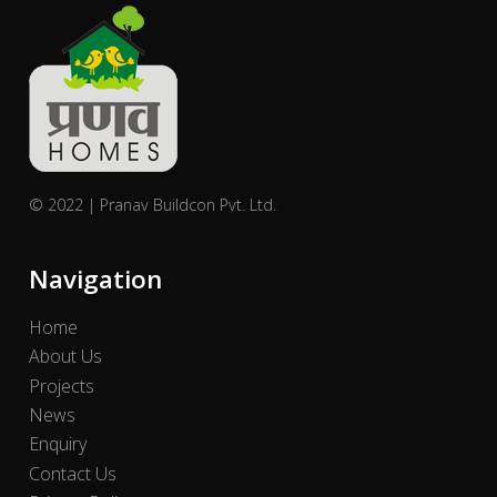
© 2022 | Pranav Buildcon Pvt. Ltd.
Navigation
Home
About Us
Projects
News
Enquiry
Contact Us