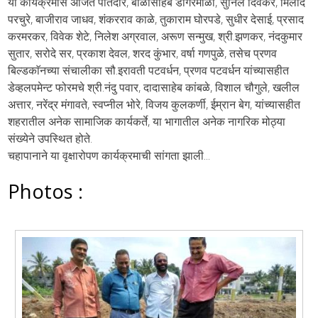
या कार्यक्रमास अजित पोतदार, बाळासाहेब डोंगरेमाळी, सुनिल दिवेकर, मिलींद
परचुरे, बाजीराव जाधव, शंकरराव काळे, तुकाराम घोरपडे, सुधीर देसाई, प्रसाद
करमरकर, विवेक शेटे, निलेश अग्रवाल, अरूण सन्मुख, श्री.झणकर, नंदकुमार
सुतार, सरोदे सर, प्रकाश देवल, शरद कुंभार, वर्षा गणपुळे, तसेच प्रणव
बिल्डकाॅनच्या संचालीका सौ.इरावती पटवर्धन, प्रणव पटवर्धन यांच्यासहीत
डेव्हलपमेन्ट फोरमचे श्री.नंदु पवार, दादासाहेब कांबळे, विशाल चौगुले, खलील
अत्तार, नरेंद्र मंगावते, स्वप्नील भोरे, विजय कुलकर्णी, ईम्रान बेग, यांच्यासहीत
शहरातील अनेक सामाजिक कार्यकर्ते, या भागातील अनेक नागरिक मोठ्या
संख्येने उपस्थित होते.
चहापानाने या वृक्षारोपण कार्यक्रमाची सांगता झाली...
Photos :