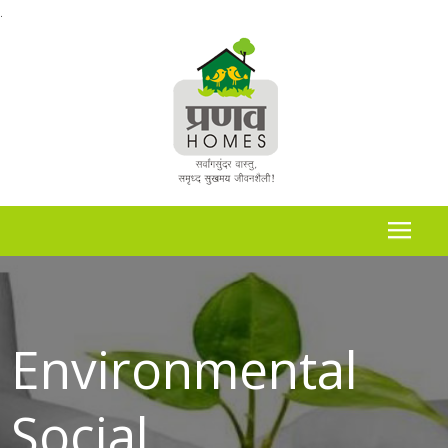
.
Environmental
Social