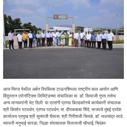
आज मिरज येथील अर्बन रिपब्लिक टाऊनशिपला राष्ट्रीय बाल आयोग आणि
हिंदुस्तान एरोनॉटिक्स लिमिटेडच्या संचालिका मा. डॉ. दिव्याजी गुप्ता तसेच
अन्य मान्यवरांनी भेट दिली. या प्रसंगी प्रणव बिल्डकॉनचे कार्यकारी संचालक
श्री किशोर पटवर्धन, प्रणव पटवर्धन, मा. दीपकबाबा शिंदे, भाजपचे मुंबई प्रदेश
कार्यालय प्रमुख श्री सुमंतजी घैसास, श्री गिरीशजी चितळे, डॉ. भालचंद्र साठे,
व्यापारी मनुभाई सारडा, जिल्हा संघचालक विलासजी चौथाई, चिदंबर