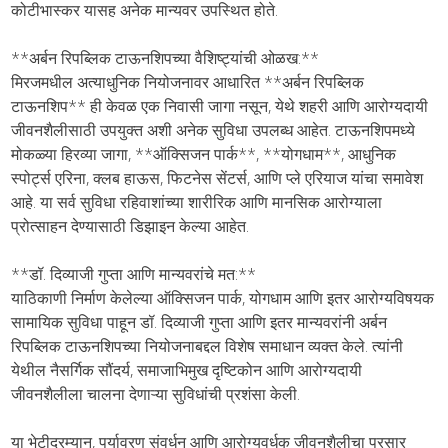
कोटीभास्कर यासह अनेक मान्यवर उपस्थित होते.
**अर्बन रिपब्लिक टाऊनशिपच्या वैशिष्ट्यांची ओळख:**
मिरजमधील अत्याधुनिक नियोजनावर आधारित **अर्बन रिपब्लिक
टाऊनशिप** ही केवळ एक निवासी जागा नसून, येथे शहरी आणि आरोग्यदायी
जीवनशैलीसाठी उपयुक्त अशी अनेक सुविधा उपलब्ध आहेत. टाऊनशिपमध्ये
मोकळ्या हिरव्या जागा, **ऑक्सिजन पार्क**, **योगधाम**, आधुनिक
स्पोर्ट्स एरिना, क्लब हाऊस, फिटनेस सेंटर्स, आणि प्ले एरियाज यांचा समावेश
आहे. या सर्व सुविधा रहिवाशांच्या शारीरिक आणि मानसिक आरोग्याला
प्रोत्साहन देण्यासाठी डिझाइन केल्या आहेत.
**डॉ. दिव्याजी गुप्ता आणि मान्यवरांचे मत:**
याठिकाणी निर्माण केलेल्या ऑक्सिजन पार्क, योगधाम आणि इतर आरोग्यविषयक
सामायिक सुविधा पाहून डॉ. दिव्याजी गुप्ता आणि इतर मान्यवरांनी अर्बन
रिपब्लिक टाऊनशिपच्या नियोजनाबद्दल विशेष समाधान व्यक्त केले. त्यांनी
येथील नैसर्गिक सौंदर्य, समाजाभिमुख दृष्टिकोन आणि आरोग्यदायी
जीवनशैलीला चालना देणाऱ्या सुविधांची प्रशंसा केली.
या भेटीदरम्यान, पर्यावरण संवर्धन आणि आरोग्यवर्धक जीवनशैलीचा प्रसार