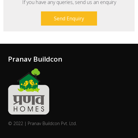
If you have any queries, send us an enquiry
Send Enquiry
Pranav Buildcon
© 2022 | Pranav Buildcon Pvt. Ltd.